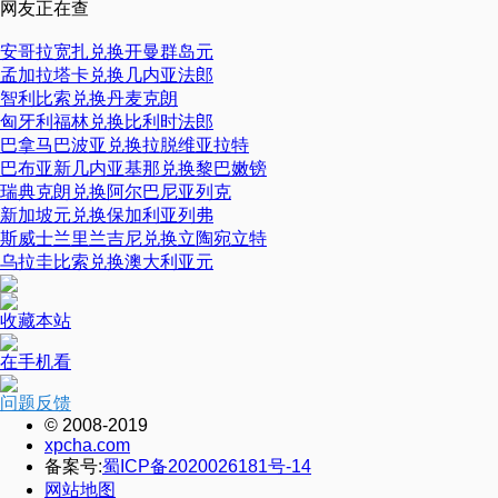
网友正在查
安哥拉宽扎兑换开曼群岛元
孟加拉塔卡兑换几内亚法郎
智利比索兑换丹麦克朗
匈牙利福林兑换比利时法郎
巴拿马巴波亚兑换拉脱维亚拉特
巴布亚新几内亚基那兑换黎巴嫩镑
瑞典克朗兑换阿尔巴尼亚列克
新加坡元兑换保加利亚列弗
斯威士兰里兰吉尼兑换立陶宛立特
乌拉圭比索兑换澳大利亚元
收藏本站
在手机看
问题反馈
© 2008-2019
xpcha.com
备案号:
蜀ICP备2020026181号-14
网站地图