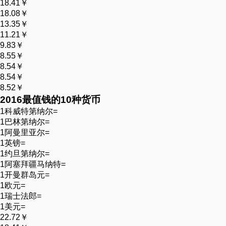
18.41￥
18.08￥
13.35￥
11.21￥
9.83￥
8.55￥
8.54￥
8.54￥
8.52￥
2016最
值钱
的10种货币
1科威特第纳尔=
1巴林第纳尔=
1阿曼里亚尔=
1英镑=
1约旦第纳尔=
1阿塞拜疆马纳特=
1开曼群岛元=
1欧元=
1瑞士法郎=
1美元=
22.72￥