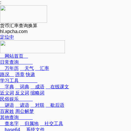
:
货币汇率查询换算
hl.xpcha.com
定位中
网站首页
日常查询
万年历
天气
汇率
路况
违章
快递
学习工具
字典
词典
成语
在线课文
近义词
反义词
缩略词
民俗娱乐
谜语
谚语
对联
歇后语
百家姓
周公解梦
其他查询
查名字
归属地
社交工具
base64
系统文件