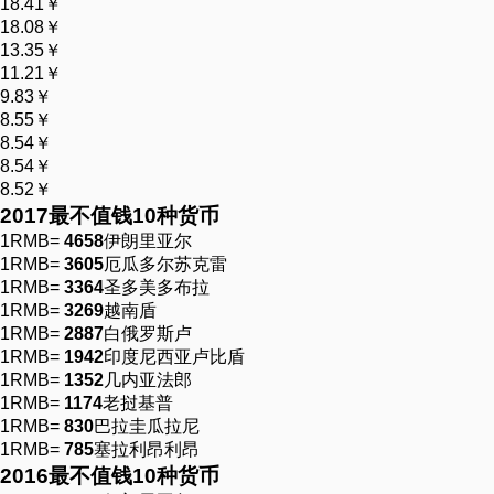
18.41￥
18.08￥
13.35￥
11.21￥
9.83￥
8.55￥
8.54￥
8.54￥
8.52￥
2017最
不值钱
10种货币
1RMB=
4658
伊朗里亚尔
1RMB=
3605
厄瓜多尔苏克雷
1RMB=
3364
圣多美多布拉
1RMB=
3269
越南盾
1RMB=
2887
白俄罗斯卢
1RMB=
1942
印度尼西亚卢比盾
1RMB=
1352
几内亚法郎
1RMB=
1174
老挝基普
1RMB=
830
巴拉圭瓜拉尼
1RMB=
785
塞拉利昂利昂
2016最
不值钱
10种货币