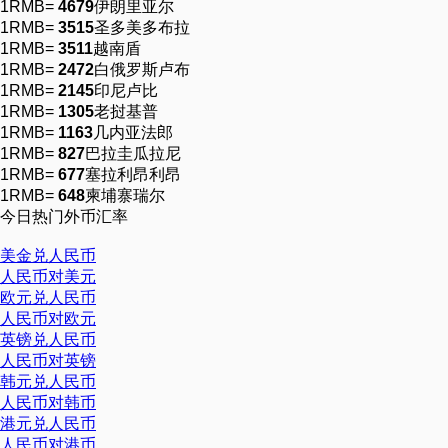
1RMB=
4679
伊朗里亚尔
1RMB=
3515
圣多美多布拉
1RMB=
3511
越南盾
1RMB=
2472
白俄罗斯卢布
1RMB=
2145
印尼卢比
1RMB=
1305
老挝基普
1RMB=
1163
几内亚法郎
1RMB=
827
巴拉圭瓜拉尼
1RMB=
677
塞拉利昂利昂
1RMB=
648
柬埔寨瑞尔
今日热门外币汇率
美金兑人民币
人民币对美元
欧元兑人民币
人民币对欧元
英镑兑人民币
人民币对英镑
韩元兑人民币
人民币对韩币
港元兑人民币
人民币对港币