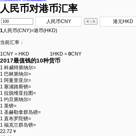
人民币对港币汇率
人民币CNY
港元HKD
1
人民币(CNY)=
港币(HKD)
当前汇率：
1CNY =
HKD 1HKD =
0
CNY
2017最
值钱
的10种货币
1 科威特第纳尔=
1 巴林第纳尔=
1 阿曼里亚尔=
1 塞浦路斯镑=
1 拉脱维亚拉图=
1 约旦第纳尔=
1 英镑=
1 圣赫勒拿群岛磅=
1 直布罗陀镑=
1 福克兰群岛镑=
22.72￥