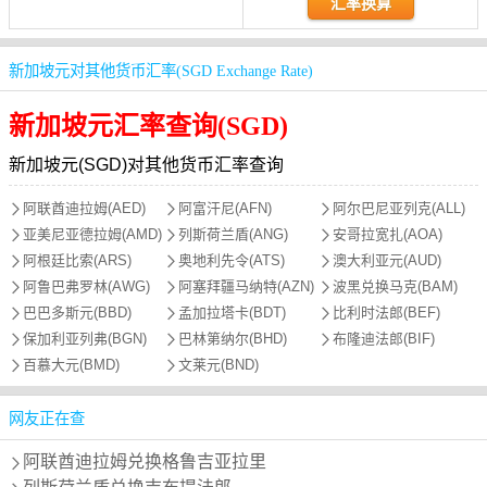
新加坡元对其他货币汇率(SGD Exchange Rate)
新加坡元汇率查询(SGD)
新加坡元(SGD)对其他货币汇率查询
阿联酋迪拉姆(AED)
阿富汗尼(AFN)
阿尔巴尼亚列克(ALL)
亚美尼亚德拉姆(AMD)
列斯荷兰盾(ANG)
安哥拉宽扎(AOA)
阿根廷比索(ARS)
奥地利先令(ATS)
澳大利亚元(AUD)
阿鲁巴弗罗林(AWG)
阿塞拜疆马纳特(AZN)
波黑兑换马克(BAM)
巴巴多斯元(BBD)
孟加拉塔卡(BDT)
比利时法郎(BEF)
保加利亚列弗(BGN)
巴林第纳尔(BHD)
布隆迪法郎(BIF)
百慕大元(BMD)
文莱元(BND)
网友正在查
阿联酋迪拉姆兑换格鲁吉亚拉里